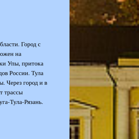
ласти. Город с
ложен на
ки Упы, притока
дов России. Тула
. Через город и в
т трассы
га-Тула-Рязань.