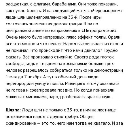
расцветках, с флагами, барабанами. Они тоже показали,
как нужно болеть. И на следующий матч с «Черноморцем»
люди шли целенаправленно на 33-й. После игры
состоялась знаменитая демонстрация. Шли по
центральной аллее по направлению к «Петроградской».
Очень много было нетрезвых, плюс эффект толпы. Орали
всё что можно и что нельзя. Народ высовывался из окон и
не понимал, что происходит. Что нами двигало? Трудно
сказать. Всё произошло стихийно. Своего рода глоток
свободы, ведь в те времена компаниями больше трёх
человек разрешалось собираться только на демонстрации
1 мая да 7 ноября. А тут в обычный день люди
перегородили улицу и пошли. Милиция к этому оказалась
не готова и среагировала поздно. Но когда понаехали
машины с мигалками, народ разбежался врассыпную.
Шляпа:
Люди шли не только с 33-го, к ним на лестнице
подключился народ с других трибун. Общее
скандирование — это то, чего нам тогда не хватало. И эта