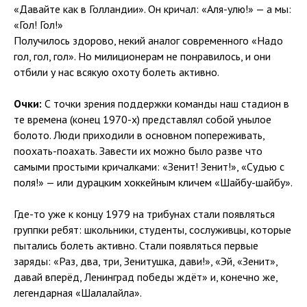
«Давайте как в Голландии». Он кричал: «Аля-улю!» — а мы:
«Гол! Гол!»
Получилось здорово, некий аналог современного «Надо
гол, гол, гол». Но милиционерам не понравилось, и они
отбили у нас всякую охоту болеть активно.
Очки:
С точки зрения поддержки команды наш стадион в
те времена (конец 1970-х) представлял собой унылое
болото. Люди приходили в основном попереживать,
поохать-поахать. Завести их можно было разве что
самыми простыми кричалками: «Зенит! Зенит!», «Судью с
поля!» — или дурацким хоккейным кличем «Шайбу-шайбу».
Где-то уже к концу 1979 на трибунах стали появляться
группки ребят: школьники, студенты, сослуживцы, которые
пытались болеть активно. Стали появляться первые
заряды: «Раз, два, три, Зенитушка, дави!», «Эй, «Зенит»,
давай вперёд, Ленинград победы ждёт» и, конечно же,
легендарная «Шалалайла».