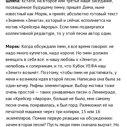
Шляпа:
Кстати, на второе или третье наше заседание,
посвящённое будущему гимну, пришёл Дима, ныне
известный как Моряк, и принёс абсолютно готовый текст
«Знамени «Зенита», который и сейчас исполняется на
мотив «Крейсера Авроры». Если гимн подвергался
коллективной редактуре, то у этой песни автор один.
Моряк:
Когда обсуждали гимн, я всё время говорил: не
надо много куплетов, надо короче. Но гимн должен
вмещать в себя всё: и нашу любовь к «Зениту», и
нелюбовь к соперникам, и то, что Кубок УЕФА наш
«Зенит» возьмёт. Поэтому, чтобы гимн не растягивать, у
меня и возникла идея второй песни. Написана она была за
один вечер. Рифмы элементарные. Выбор мотива тоже
очень простой — таких узнаваемых песен о Ленинграде,
как «Крейсер «Аврора», больше не было, мне самому
песня очень понравилась, я был горд. Размножил её на
печатной машинке через три копирки, 15 или 16
экземпляров. Помню первую реакцию на обсуждениях:
зачем вторая песня? Пусть люди гимн сначала выучат. Но