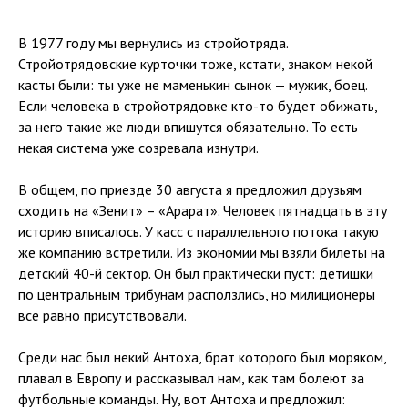
В 1977 году мы вернулись из стройотряда.
Стройотрядовские курточки тоже, кстати, знаком некой
касты были: ты уже не маменькин сынок — мужик, боец.
Если человека в стройотрядовке кто-то будет обижать,
за него такие же люди впишутся обязательно. То есть
некая система уже созревала изнутри.
В общем, по приезде 30 августа я предложил друзьям
сходить на «Зенит» – «Арарат». Человек пятнадцать в эту
историю вписалось. У касс с параллельного потока такую
же компанию встретили. Из экономии мы взяли билеты на
детский 40-й сектор. Он был практически пуст: детишки
по центральным трибунам расползлись, но милиционеры
всё равно присутствовали.
Среди нас был некий Антоха, брат которого был моряком,
плавал в Европу и рассказывал нам, как там болеют за
футбольные команды. Ну, вот Антоха и предложил: