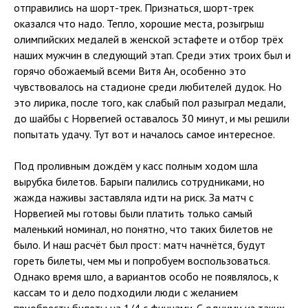
отправились на шорт-трек. Признаться, шорт-трек
оказался что надо. Тепло, хорошие места, розыгрыш
олимпийских медалей в женской эстафете и отбор трёх
наших мужчин в следующий этап. Среди этих троих был и
горячо обожаемый всеми Витя Ан, особенно это
чувствовалось на стадионе среди любителей дудок. Но
это лирика, после того, как слабый пол разыграл медали,
до шайбы с Норвегией оставалось 30 минут, и мы решили
попытать удачу. Тут вот и началось самое интересное.
Под проливным дождём у касс полным ходом шла
вырубка билетов. Барыги палились сотрудниками, но
жажда наживы заставляла идти на риск. За матч с
Норвегией мы готовы были платить только самый
маленький номинал, но понятно, что таких билетов не
было. И наш расчёт был прост: матч начнётся, будут
гореть билеты, чем мы и попробуем воспользоваться.
Однако время шло, а вариантов особо не появлялось, к
кассам то и дело подходили люди с желанием