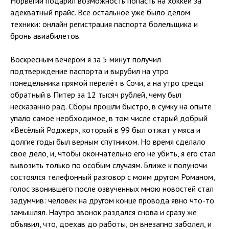
Норвегии подарил возможность попасть на хоккей за
адекватный прайс. Всё остальное уже было делом
техники: онлайн регистрация паспорта болельщика и
бронь авиабилетов.
Воскресным вечером я за 5 минут получил
подтверждение паспорта и вырубил на утро
понедельника прямой перелёт в Сочи, а на утро среды
обратный в Питер за 12 тысяч рублей, чему был
несказанно рад. Сборы прошли быстро, в сумку на опыте
упало самое необходимое, в том числе старый добрый
«Весёлый Роджер», который в 99 был отжат у мяса и
долгие годы был верным спутником. Но время сделало
свое дело, и, чтобы окончательно его не убить, я его стал
вывозить только по особым случаям. Ближе к полуночи
состоялся телефонный разговор с моим другом Романом,
голос звонившего после озвученных мною новостей стал
задумчив: человек на другом конце провода явно что-то
замышлял. Наутро звонок раздался снова и сразу же
объявил, что, доехав до работы, он внезапно заболел, и