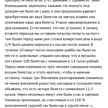
приобрести билеты на 1/4 с финнами. С одними из таких
болельщиков зацепились языками. Но мокнуть под
дождём им было не с руки, и они предложили вариант
приобретения им двух билетов на завтра, взамен они
оплачивали наши два билета. Этакое завуалированное в
два номинала. Естественно, это нас устроило. К началу
второго периода мы оставили попытки попасть на матч,
тем более перед нами уже стояла конкретная цель в виде
1/4. Было решено вернуться к кассам после хоккея. В
течение 10 минут после окончания шайбы мы были на
месте и, довольные, слушали кассиршу, что в продажу
поступило 100 билетов с номиналом в 14 тысяч рублей.
Перед нами компания из трёх человек совершала покупку
восьми билетов, и этого хватило, чтобы в наличии
осталось только три. Внезапное разочарование сменилось
не менее внезапной радостью, кассирша в соседнем окне
объявила, что есть четыре билета с номиналом 11,5
кусков. Через несколько минут они были у нас в кармане.
Насквозь промокшие, но счастливые и со 100 %
выполненной задачей, мы были как в одной песне: «…