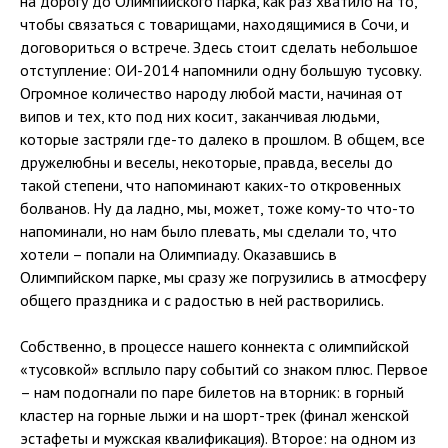
на дорогу до Олимпийского парка, как раз хватило на то,
чтобы связаться с товарищами, находящимися в Сочи, и
договориться о встрече. Здесь стоит сделать небольшое
отступление: ОИ-2014 напомнили одну большую тусовку.
Огромное количество народу любой масти, начиная от
випов и тех, кто под них косит, заканчивая людьми,
которые застряли где-то далеко в прошлом. В общем, все
дружелюбны и веселы, некоторые, правда, веселы до
такой степени, что напоминают каких-то откровенных
болванов. Ну да ладно, мы, может, тоже кому-то что-то
напоминали, но нам было плевать, мы сделали то, что
хотели – попали на Олимпиаду. Оказавшись в
Олимпийском парке, мы сразу же погрузились в атмосферу
общего праздника и с радостью в ней растворились.
Собственно, в процессе нашего коннекта с олимпийской
«тусовкой» всплыло пару событий со знаком плюс. Первое
– нам подогнали по паре билетов на вторник: в горный
кластер на горные лыжи и на шорт-трек (финал женской
эстафеты и мужская квалификация). Второе: на одном из