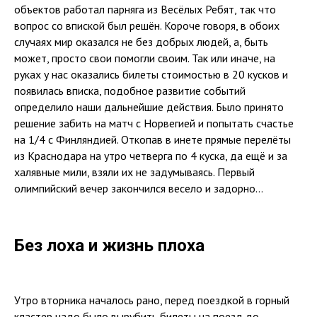
объектов работал парняга из Весёлых Ребят, так что
вопрос со впиской был решён. Короче говоря, в обоих
случаях мир оказался не без добрых людей, а, быть
может, просто свои помогли своим. Так или иначе, на
руках у нас оказались билеты стоимостью в 20 кусков и
появилась вписка, подобное развитие событий
определило наши дальнейшие действия. Было принято
решение забить на матч с Норвегией и попытать счастье
на 1/4 с Финляндией. Откопав в инете прямые перелёты
из Краснодара на утро четверга по 4 куска, да ещё и за
халявные мили, взяли их не задумываясь. Первый
олимпийский вечер закончился весело и задорно…
Без лоха и жизнь плоха
Утро вторника началось рано, перед поездкой в горный
кластер надо было вырубить билеты на поезд до