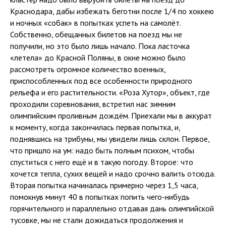
Краснодара, дабы избежать беготни после 1/4 по хоккею
и ночных «собак» в попытках успеть на самолёт.
Собственно, обещанных билетов на поезд мы не
получили, но это было лишь начало. Пока ласточка
«летела» до Красной Поляны, в окне можно было
рассмотреть огромное количество военных,
приспособленных под все особенности природного
рельефа и его растительности. «Роза Хутор», объект, где
проходили соревнования, встретил нас зимним
олимпийским проливным дождём. Приехали мы в аккурат
к моменту, когда закончилась первая попытка, и,
поднявшись на трибуны, мы увидели лишь склон. Первое,
что пришло на ум: надо быть полным психом, чтобы
спуститься с него ещё и в такую погоду. Второе: что
хочется тепла, сухих вещей и надо срочно валить отсюда.
Вторая попытка начиналась примерно через 1,5 часа,
помокнув минут 40 в попытках попить чего-нибудь
горячительного и параллельно отдавая дань олимпийской
тусовке, мы не стали дожидаться продолжения и