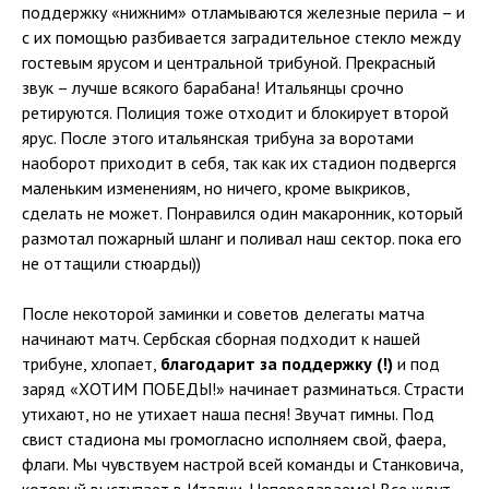
поддержку «нижним» отламываются железные перила – и
с их помощью разбивается заградительное стекло между
гостевым ярусом и центральной трибуной. Прекрасный
звук – лучше всякого барабана! Итальянцы срочно
ретируются. Полиция тоже отходит и блокирует второй
ярус. После этого итальянская трибуна за воротами
наоборот приходит в себя, так как их стадион подвергся
маленьким изменениям, но ничего, кроме выкриков,
сделать не может. Понравился один макаронник, который
размотал пожарный шланг и поливал наш сектор. пока его
не оттащили стюарды))
После некоторой заминки и советов делегаты матча
начинают матч. Сербская сборная подходит к нашей
трибуне, хлопает,
благодарит за поддержку (!)
и под
заряд «ХОТИМ ПОБЕДЫ!» начинает разминаться. Страсти
утихают, но не утихает наша песня! Звучат гимны. Под
свист стадиона мы громогласно исполняем свой, фаера,
флаги. Мы чувствуем настрой всей команды и Станковича,
который выступает в Италии. Непередаваемо! Все ждут