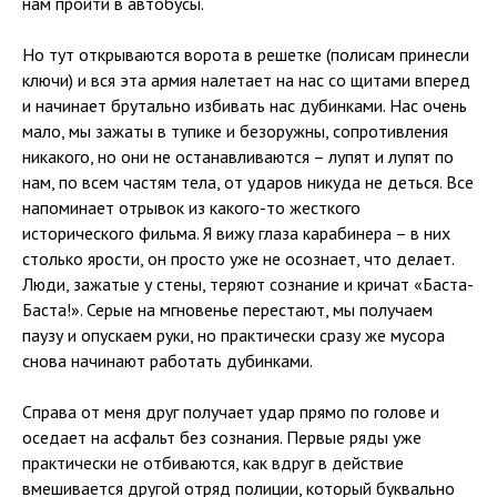
нам пройти в автобусы.
Но тут открываются ворота в решетке (полисам принесли
ключи) и вся эта армия налетает на нас со щитами вперед
и начинает брутально избивать нас дубинками. Нас очень
мало, мы зажаты в тупике и безоружны, сопротивления
никакого, но они не останавливаются – лупят и лупят по
нам, по всем частям тела, от ударов никуда не деться. Все
напоминает отрывок из какого-то жесткого
исторического фильма. Я вижу глаза карабинера – в них
столько ярости, он просто уже не осознает, что делает.
Люди, зажатые у стены, теряют сознание и кричат «Баста-
Баста!». Серые на мгновенье перестают, мы получаем
паузу и опускаем руки, но практически сразу же мусора
снова начинают работать дубинками.
Справа от меня друг получает удар прямо по голове и
оседает на асфальт без сознания. Первые ряды уже
практически не отбиваются, как вдруг в действие
вмешивается другой отряд полиции, который буквально