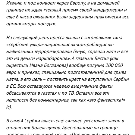
Италию и под конвоем через Европу, а на домашней
границе их ждал «теплый прием» своей жандармерии и
еще 6 часов ожидания. Были задержаны практически все
организаторы поездки.
На следующий день пресса вышла с заголовками типа
«сербские ультра-националисты-контрабандисты-
мафиозники террорезировали Геную, сорвали матч и все
это на деньги наркобаронов». А главный Бестия (как
окрестили Ивана Богданова) вообще получил 200 000
евро и приехал, специально подготовленный для срыва
матча, а его цель – поставить крест на вступлении Сербии
в ЕС.
Всю оставшуюся неделю выдуманные факты
обсасываются в газетах и по ТВ. Оставим все эти
нелепости без комментариев, так как «это фантастика!»
(с).
В самой Сербии власть еще сильнее ужесточает закон в
отношении болельщиков. Арестованные на границе
проведут за решеткой месяц. «Прошедший» же накануне