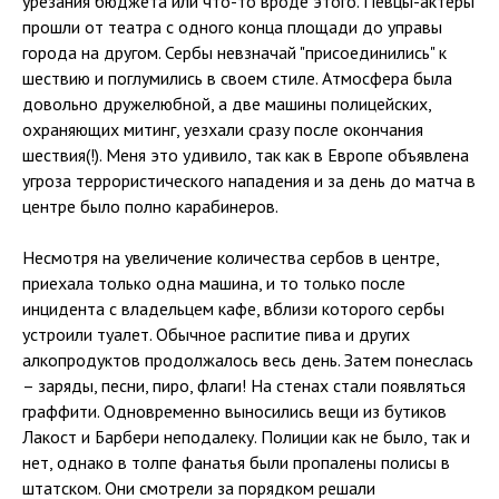
урезания бюджета или что-то вроде этого. Певцы-актеры
прошли от театра с одного конца площади до управы
города на другом. Сербы невзначай "присоединились" к
шествию и поглумились в своем стиле. Атмосфера была
довольно дружелюбной, а две машины полицейских,
охраняющих митинг, уезхали сразу после окончания
шествия(!). Меня это удивило, так как в Европе объявлена
угроза террористического нападения и за день до матча в
центре было полно карабинеров.
Несмотря на увеличение количества сербов в центре,
приехала только одна машина, и то только после
инцидента с владельцем кафе, вблизи которого сербы
устроили туалет. Обычное распитие пива и других
алкопродуктов продолжалось весь день. Затем понеслась
– заряды, песни, пиро, флаги! На стенах стали появляться
граффити. Одновременно выносились вещи из бутиков
Лакост и Барбери неподалеку. Полиции как не было, так и
нет, однако в толпе фанатья были пропалены полисы в
штатском. Они смотрели за порядком решали