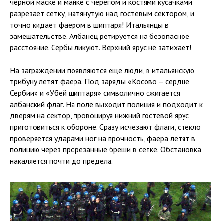
черной маске и майке с черепом и костями кусачками
разрезает сетку, натянутую над гостевым сектором, и
точно кидает фаером в шиптаря! Итальянцы в
замешательстве. Албанец ретируется на безопасное
расстояние. Сербы ликуют. Верхний ярус не затихает!
На заграждении появляются еще люди, в итальянскую
трибуну летят фаера. Под заряды «Косово – сердце
Сербии» и «Убей шиптаря» символично сжигается
албанский флаг. На поле выходит полиция и подходит к
дверям на сектор, провоцируя нижний гостевой ярус
приготовиться к обороне. Сразу исчезают флаги, стекло
проверяется ударами ног на прочность, фаера летят в
полицию через прорезанные бреши в сетке. Обстановка
накаляется почти до предела.