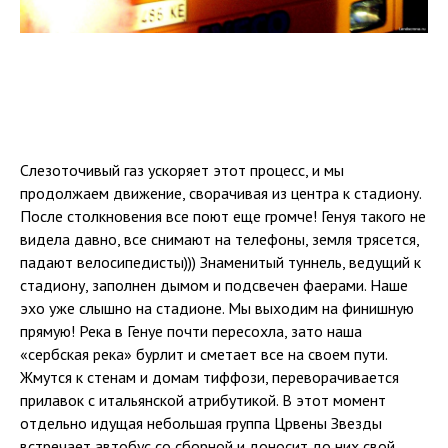
Cлезоточивый газ ускоряет этот процесс, и мы
продолжаем движение, сворачивая из центра к стадиону.
После столкновения все поют еще громче! Генуя такого не
видела давно, все снимают на телефоны, земля трясется,
падают велосипедисты))) Знаменитый туннель, ведущий к
стадиону, заполнен дымом и подсвечен фаерами. Наше
эхо уже слышно на стадионе. Мы выходим на финишную
прямую! Река в Генуе почти пересохла, зато наша
«сербская река» бурлит и сметает все на своем пути.
Жмутся к стенам и домам тиффози, переворачивается
прилавок с итальянской атрибутикой. В этот момент
отдельно идущая небольшая группа Црвены Звезды
встречает автобус со сборной и доносит до них свой