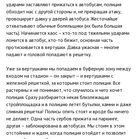
ударами заставляют прижаться к автобусам, полиция
обходит нас с другой стороны и, не прекращая атаку,
провоцирует давку у дверей автобуса. Жесточайше
отхватывают обычные болельщики (их была большая
часть). Начинается хаос – кто-то под тяжелыми ударами
ломится в автобус, кто-то бежит, основная часть
протискивается в вертушки. Давка ужасная – многие
падают и головой попадают в решетку.
Уже за вертушками мы попадаем в буферную зону между
входом на стадион – он закрыт – и вертушками с
железной решеткой, за которыми стоит полиция. Все
растеряны и не понимают, что случилось и чего хочет
полиция. Сразу разбирается некая близлежащая
стройплощадка и в полицию летят бутылки, камни и даже
сливная решетка! Полисы опять стоят и вроде бы ничего
не делают. Одна часть сербов прижата на паркинге,
другая – заблокирована в автобусах. Мы стоим в этом
отстойнике и ждем, когда полиция отойдет и позволит