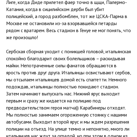
Лиге, когда Диде прилетел фаер точно в щщи, Палермо-
Катания, когда в сицилийском дерби был убит
полицейский, а город разбомблен, тот же ЦСКА-Парма в
Москве не остановили из-за взорвавшейся петарды
рядом с вратарем. Весь стадион в Генуе не мог понять, что
же произошло!
Сербская сборная уходит с поникшей головой, итальянская
спокойно благодарит своих болельщиков – раскидывая
майки. Непотраченные силы фанатов обращаются в
ярость против друг друга. Итальянцы освистывают сербов,
мы отсылаем итальянцев домой есть спаггетти. Немного
подождав, итальянцы полностью покидают стадион.
Затем начинают выпускать нас. Нижний ярус выходит
первым и сразу же кидается на полицию под
предводительством героя матча)) Карабинеры отходят.
Мы полностью занимаем огороженную стоянку с нашими
автобусами. Выходит второй ярус и мы ждем разрешения
полиции на отъезд. На улице темно и непонятно, много ли
итальянцев нас ждут за оградой, но при этом в одном из