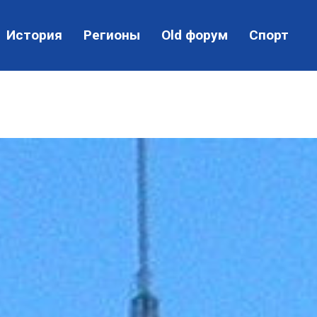
История
Регионы
Old форум
Спорт