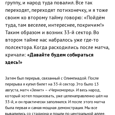
группу, и народ туда повалил. Все так
переходят, переходят потихонечку, и я тоже
своим ко второму тайму говорю: «Пойдём
туда, там веселее, интереснее, покричим!»
Таким образом и возник 33-й сектор. Во
втором тайме нас набралось уже где-то
полсектора. Когда расходились после матча,
кричали:
«Давайте будем собираться
здесь!»
Затем был перерыв, связанный с Олимпиадой. После
перерыва я купил билет на 33-й сектор. Это было 13
августа, матч «Зенит» – «Черноморец». И весь народ,
который хотел пошизовать, уже целенаправленно шёл на
33-й, и он практически заполнился. И после этого матча
была первая и самая мощная демонстрация. Мы все
вывалились со стадиона и пошли по центральной аллее.