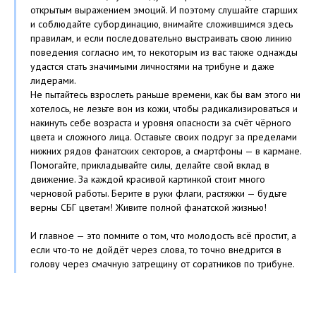
открытым выражением эмоций. И поэтому слушайте старших
и соблюдайте субординацию, внимайте сложившимся здесь
правилам, и если последовательно выстраивать свою линию
поведения согласно им, то некоторым из вас также однажды
удастся стать значимыми личностями на трибуне и даже
лидерами.
Не пытайтесь взрослеть раньше времени, как бы вам этого ни
хотелось, не лезьте вон из кожи, чтобы радикализироваться и
накинуть себе возраста и уровня опасности за счёт чёрного
цвета и сложного лица. Оставьте своих подруг за пределами
нижних рядов фанатских секторов, а смартфоны — в кармане.
Помогайте, прикладывайте силы, делайте свой вклад в
движение. За каждой красивой картинкой стоит много
черновой работы. Берите в руки флаги, растяжки — будьте
верны СБГ цветам! Живите полной фанатской жизнью!
И главное — это помните о том, что молодость всё простит, а
если что-то не дойдёт через слова, то точно внедрится в
голову через смачную затрещину от соратников по трибуне.